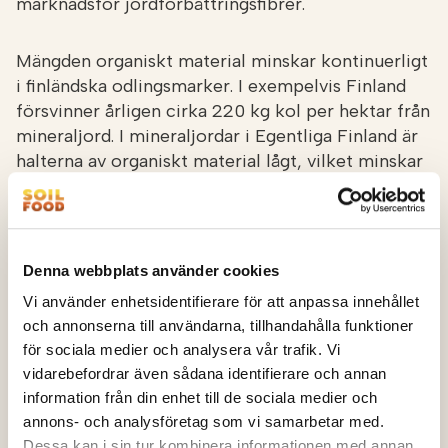
marknadsför jordförbättringsfibrer.
Mängden organiskt material minskar kontinuerligt
i finländska odlingsmarker. I exempelvis Finland
försvinner årligen cirka 220 kg kol per hektar från
mineraljord. I mineraljordar i Egentliga Finland är
halterna av organiskt material lågt, vilket minskar
absorptionen av näringsämnen och ökar således
risken för ursköljning och erosion.
– Även med odlingsmetoder, såsom ökning av
Denna webbplats använder cookies
växttäcket, gödsling i rätt tid och efter behov
Vi använder enhetsidentifierare för att anpassa innehållet
samt lättare bearbetningsmetoder kan man
och annonserna till användarna, tillhandahålla funktioner
minska förutom ursköljningen av näringsämnen,
för sociala medier och analysera vår trafik. Vi
även behovet av gödsling, då näringsämnena blir
vidarebefordrar även sådana identifierare och annan
kvar i åkern i stället för att sköljas ut till
information från din enhet till de sociala medier och
vattendragen, tillägger Kinnunen.
annons- och analysföretag som vi samarbetar med.
Dessa kan i sin tur kombinera informationen med annan