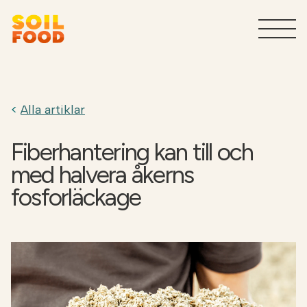
Jordbruk
T
Alla artiklar
Tjänster för industrin
T
Fiberhantering kan till och
Varför Soilfood?
T
med halvera åkerns
fosforläckage
Kontakt
Sök
SV