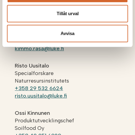
Kontakta oss
:
Tillåt urval
Kimmo Rasa
Specialforskare
Naturresursinstitutets
Avvisa
+358 29 532 6468
kimmo.rasa@luke.fi
Risto Uusitalo
Specialforskare
Naturresursinstitutets
+358 29 532 6624
risto.uusitalo@luke.fi
Ossi Kinnunen
Produktutvecklingschef
Soilfood Oy