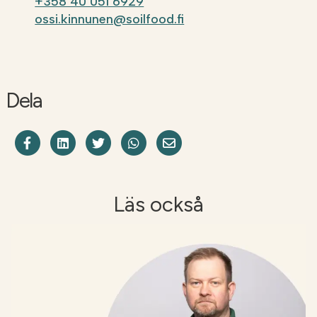
+358 40 051 6929
ossi.kinnunen@soilfood.fi
Dela
Dela på Facebook
Share on LinkedIn
Dela på Twitter
Dela på WhatsApp
Share on Email
Läs också