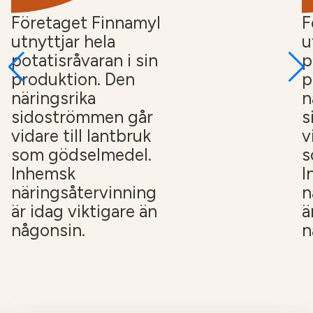
Företaget Finnamyl
F
utnyttjar hela
u
potatisråvaran i sin
p
produktion. Den
p
näringsrika
n
sidoströmmen går
s
vidare till lantbruk
v
som gödselmedel.
s
Inhemsk
I
näringsåtervinning
n
är idag viktigare än
ä
någonsin.
n