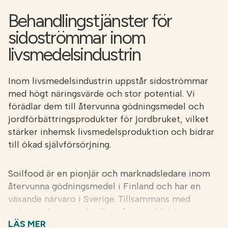
Behandlingstjänster för
sidoströmmar inom
livsmedelsindustrin
Inom livsmedelsindustrin uppstår sidoströmmar
med högt näringsvärde och stor potential. Vi
förädlar dem till återvunna gödningsmedel och
jordförbättringsprodukter för jordbruket, vilket
stärker inhemsk livsmedelsproduktion och bidrar
till ökad självförsörjning.
Soilfood är en pionjär och marknadsledare inom
återvunna gödningsmedel i Finland och har en
växande närvaro i Sverige. Tillsammans med
industrin har vi under flera år utvecklat lönsamma
LÄS MER
och skalbara lösningar för nyttjande av