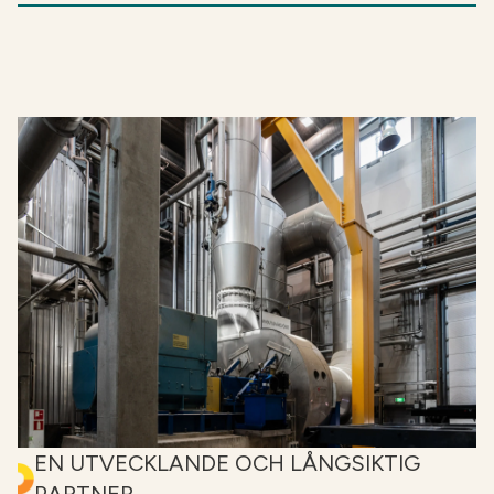
sidoströmmar.
När återvunna näringsämnen ersätter fossilt
producerade kvävegödselmedel minskar
klimatpåverkan samtidigt som
försörjningstryggheten stärks.
Vi tar fullt ansvar för sidoströmmen från
ursprungskällan och erbjuder processkompetens,
produktutveckling och en fungerande marknad
för slutprodukten.
EN UTVECKLANDE OCH LÅNGSIKTIG