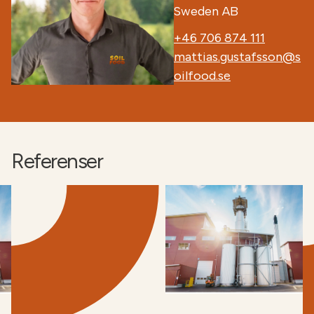
Sweden AB
+46 706 874 111
mattias.gustafsson@s
oilfood.se
Referenser