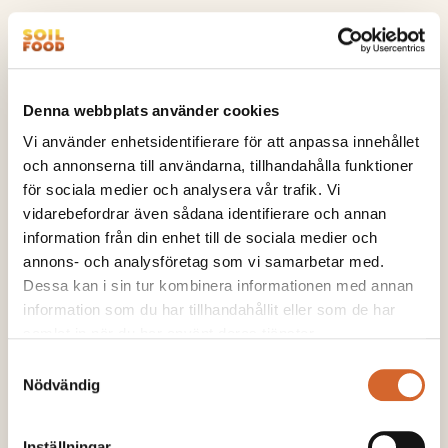
Fyll i formuläret, så kontaktar vi dig
Denna webbplats använder cookies
Namn
*
Vi använder enhetsidentifierare för att anpassa innehållet
och annonserna till användarna, tillhandahålla funktioner
för sociala medier och analysera vår trafik. Vi
vidarebefordrar även sådana identifierare och annan
Företag
information från din enhet till de sociala medier och
*
annons- och analysföretag som vi samarbetar med.
Dessa kan i sin tur kombinera informationen med annan
information som du har tillhandahållit eller som de har
samlat in när du har använt deras tjänster.
Telefon
*
Samtyckesval
Nödvändig
Inställningar