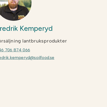
redrik Kemperyd
örsäljning lantbruksprodukter
46 706 874 066
edrik.kemperyd@soilfood.se