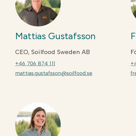
Mattias Gustafsson
F
CEO, Soilfood Sweden AB
F
+46 706 874 111
+
mattias.gustafsson@soilfood.se
fr