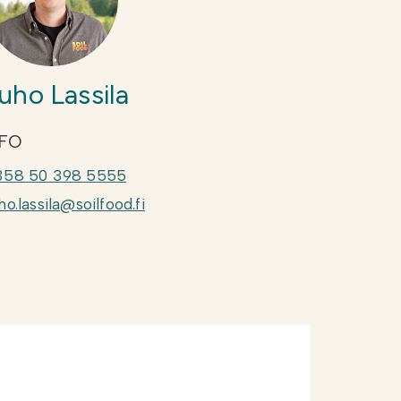
uho Lassila
FO
358 50 398 5555
ho.lassila@soilfood.fi