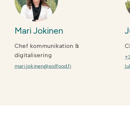
Mari Jokinen
J
Chef kommunikation &
C
digitalisering
+
mari.jokinen@soilfood.fi
ju