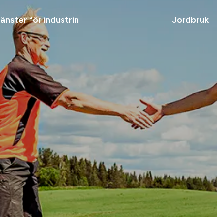
änster för industrin
Jordbruk
Jord
Tjäns
Varfö
Kont
n
Tjänster för
skogsindustrin