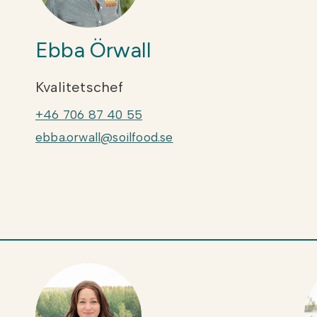
Ebba Örwall
Kvalitetschef
+46 706 87 40 55
ebba.orwall@soilfood.se