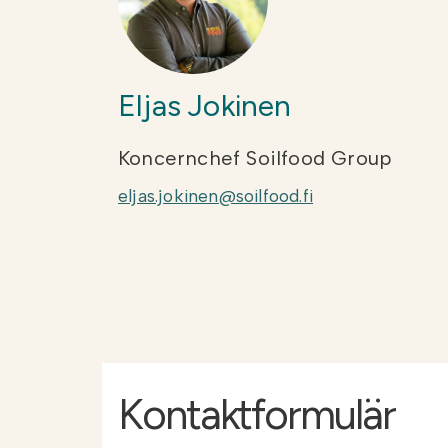
Eljas Jokinen
Koncernchef Soilfood Group
eljas.jokinen@soilfood.fi
Kontaktformulär