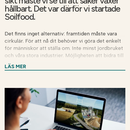
sikt måste vi se till att saker växer
hållbart. Det var därför vi startade
Soilfood.
Det finns inget alternativ: framtiden måste vara
cirkulär. För att nå dit behöver vi göra det enkelt
för människor att ställa om. Inte minst jordbruket
och våra stora industrier. Möjligheten att bidra till
en bättre framtid är det viktigaste skälet för oss
LÄS MER
att arbeta på Soilfood. Att varje dag se
förändringen vi åstadkommer är den största
belöningen. Ta chansen att följa med på vår resa –
och leda vägen in i den cirkulära framtiden.
Så vad gör vi?
Vi samlar in biprodukter från industrier och
omvandlar dem till kalk, gödsel och förnybara