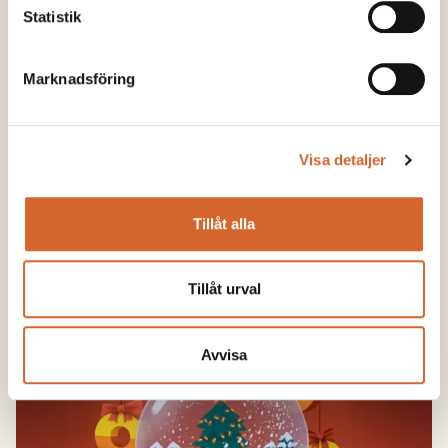
Statistik
Marknadsföring
Vinterkalkning i Finland med relevans för
Sverige
Visa detaljer
LÄS MER
Tillåt alla
Tillåt urval
Avvisa