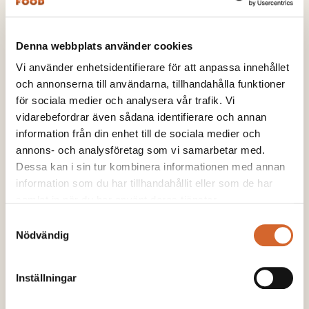
Denna webbplats använder cookies
Baskalk är det stabila valet för långsiktig
Vi använder enhetsidentifierare för att anpassa innehållet
pH-effekt i växtodlingen
och annonserna till användarna, tillhandahålla funktioner
för sociala medier och analysera vår trafik. Vi
LÄS MER
vidarebefordrar även sådana identifierare och annan
information från din enhet till de sociala medier och
annons- och analysföretag som vi samarbetar med.
Dessa kan i sin tur kombinera informationen med annan
information som du har tillhandahållit eller som de har
samlat in när du har använt deras tjänster.
Samtyckesval
Nödvändig
Inställningar