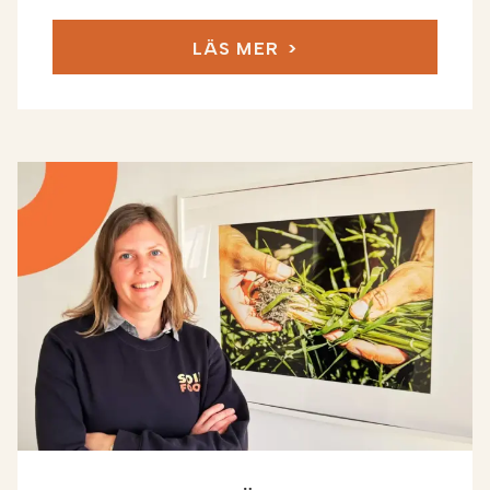
På Soilfood är du del av ett vinnande lag. Vi växer
stadigt, och vi gör det genom att arbeta både
LÄS MER
innovativt och jordnära – smart, drivet och med
stort engagemang. Det här är en arbetsplats som
passar dig som tycker om att hitta lösningar, ta
initiativ, forma ditt arbete och ta stor eget ansvar
inom ramarna för din yrkesroll.
Var en pionjär. Gå med i det vinnande laget.
Välkommen till Soilfood.
Mer om Soilfood ->