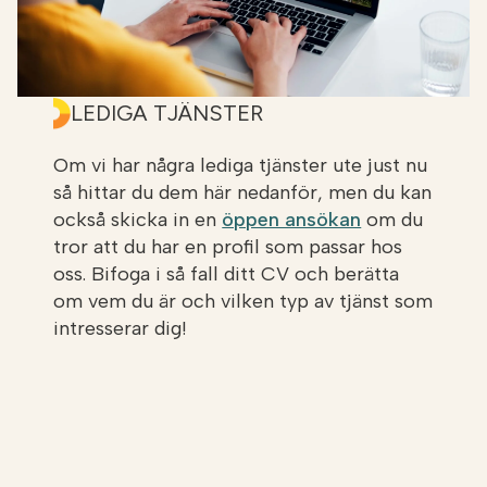
råvaror. Produkter som vi sen ser till att de
återanvänds av jordbruket och andra industrier. På
så sätt hjälper vi både industrier och lantbrukare
att både minska koldioxidutsläppen och öka
LEDIGA TJÄNSTER
affärsmöjligheterna. Samtidigt. Det är bra för
kunderna, för planeten och för oss.
Om vi har några lediga tjänster ute just nu
så hittar du dem här nedanför, men du kan
också skicka in en
öppen ansökan
om du
Sedan vi startade 2016 har vi tagit hand om mer än
tror att du har en profil som passar hos
en miljon ton industriella sidoströmmar. På så sätt
oss. Bifoga i så fall ditt CV och berätta
gör vi skillnad, varje dag.
om vem du är och vilken typ av tjänst som
intresserar dig!
Som medarbetare på Soilfood blir du del av ett
innovativt, växande företag som leder vägen för
den cirkulära ekonomin. Ett företag där driv och
engagemang går hand i hand med omtanke om
planeten och varandra, där vi skapar framtida
innovationer med händerna i jorden.