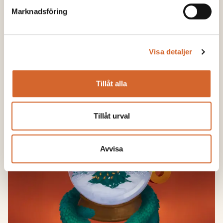
Vinterkalkning i Finland med relevans för
Marknadsföring
Sverige
LÄS MER
Visa detaljer
Tillåt alla
Tillåt urval
Avvisa