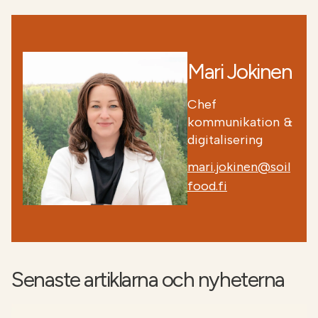
Mari Jokinen
Chef
kommunikation &
digitalisering
mari.jokinen@soil
food.fi
Senaste artiklarna och nyheterna