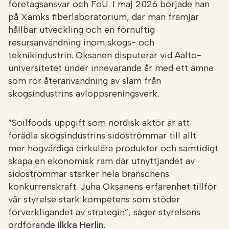
företagsansvar och FoU. I maj 2026 började han
på Xamks fiberlaboratorium, där man främjar
hållbar utveckling och en förnuftig
resursanvändning inom skogs- och
teknikindustrin. Oksanen disputerar vid Aalto-
universitetet under innevarande år med ett ämne
som rör återanvändning av slam från
skogsindustrins avloppsreningsverk.
”Soilfoods uppgift som nordisk aktör är att
förädla skogsindustrins sidoströmmar till allt
mer högvärdiga cirkulära produkter och samtidigt
skapa en ekonomisk ram där utnyttjandet av
sidoströmmar stärker hela branschens
konkurrenskraft. Juha Oksanens erfarenhet tillför
vår styrelse stark kompetens som stöder
förverkligandet av strategin”, säger styrelsens
ordförande
Ilkka Herlin
.