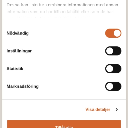
Dessa kan i sin tur kombinera informationen med annan
information som du har tillhandahållit eller som de har
samlat in när du har använt deras tjänster.
Samtyckesval
Nödvändig
Inställningar
Soilfood utser Ebba Örwall till
Statistik
kvalitetschef för att driva cirkulär
ekonomi framåt
Marknadsföring
LÄS MER
Visa detaljer
Tillåt alla