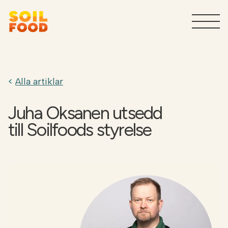
Jordbruk
T
Alla artiklar
Tjänster för industrin
T
Juha Oksanen utsedd
Varför Soilfood?
T
till Soilfoods styrelse
Kontakt
Sök
SV