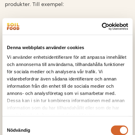
produkter. Till exempel:
Soilfood Effekt kalk: 19 kg CO2-ekv. per ton
produkt
Soilfood Newera Active Lime: 20 kg CO2-ekv.
Denna webbplats använder cookies
per ton produkt
Vi använder enhetsidentifierare för att anpassa innehållet
och annonserna till användarna, tillhandahålla funktioner
Soilfood Boost NPKS-gödsel: 55
kg CO2-ekv.
för sociala medier och analysera vår trafik. Vi
vidarebefordrar även sådana identifierare och annan
per ton produkt
information från din enhet till de sociala medier och
annons- och analysföretag som vi samarbetar med.
Soilfood Jorförbättringsfiber: 11
kg CO2-ekv.
Dessa kan i sin tur kombinera informationen med annan
per ton produkt
information som du har tillhandahållit eller som de har
samlat in när du har använt deras tjänster.
Koldioxidavtrycket för Soilfoods produkter
Samtyckesval
uppgick 2024 till totalt 3 262 ton CO₂-ekv.
Nödvändig