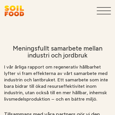
Jordbruk
T
Tjänster för industrin
T
Meningsfullt samarbete mellan
industri och jordbruk
Varför Soilfood?
T
I vår årliga rapport om regenerativ hållbarhet
lyfter vi fram effekterna av vårt samarbete med
Kontakt
industrin och lantbruket. Ett samarbete som inte
bara bidrar till ökad resurseffektivitet inom
industrin, utan också till en mer hållbar, inhemsk
Sök
SV
livsmedelsproduktion – och en bättre miljö.
Tillsammans med våra partners gör vi den