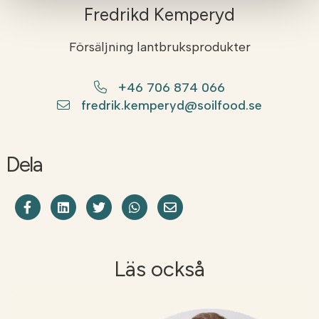
Fredrikd Kemperyd
Försäljning lantbruksprodukter
+46 706 874 066
fredrik.kemperyd@soilfood.se
Dela
Dela på Facebook
Share on LinkedIn
Dela på Twitter
Dela på WhatsApp
Share on Email
Läs också