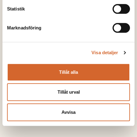
Produktions- och försäljningschef för
Statistik
lantbruksprodukter
Marknadsföring
+46 706 874 007
ola.hertz@soilfood.se
Visa detaljer
Tillåt alla
Tillåt urval
Avvisa