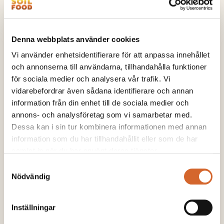
Du kan använda
kalkylatorn
för att beräkna din
giva, eller hör av dig direkt till oss!
Denna webbplats använder cookies
Vi använder enhetsidentifierare för att anpassa innehållet
och annonserna till användarna, tillhandahålla funktioner
för sociala medier och analysera vår trafik. Vi
vidarebefordrar även sådana identifierare och annan
information från din enhet till de sociala medier och
annons- och analysföretag som vi samarbetar med.
Dessa kan i sin tur kombinera informationen med annan
information som du har tillhandahållit eller som de har
samlat in när du har använt deras tjänster.
Samtyckesval
Nödvändig
Inställningar
Ola Hertz