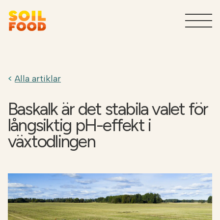
Jordbruk
T
Alla artiklar
Tjänster för industrin
T
Baskalk är det stabila valet för
Varför Soilfood?
T
långsiktig pH-effekt i
växtodlingen
Kontakt
Sök
SV