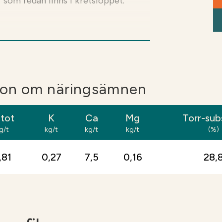
 som redan finns i kretsloppet.
r lantbruk som vill öka mullhalten
idning av jordförbättringsfiber
ll- och torvjordar ökar den
rella effekten är mindre. På kraftigt
kturproblem åtgärdas före spridning.
tion om näringsämnen
rbättringsfibrer ger ett tydligt
 tot
K
Ca
Mg
Torr-sub
jar markens struktur och
g/t
kg/t
kg/t
kg/t
(%)
15–50 ton per hektar höjer
gsförmågan.
,81
0,27
7,5
0,16
28,
et och minskad risk för
t, vilket bidrar till stabilare och mer