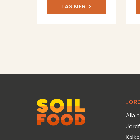
LÄS MER
JOR
Alla 
Jordf
Kalkp