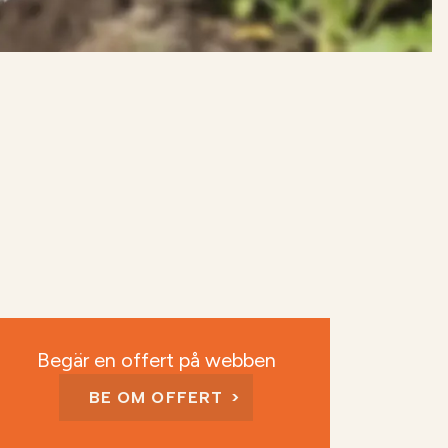
Begär en offert på webben
BE OM OFFERT