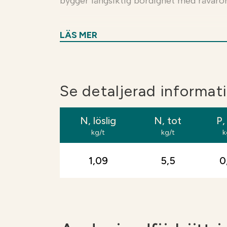
bygger långsiktig bördighet med råvaror
För vem?
Jordförbättringsfibrerna passa
LÄS MER
och förbättra markens näringsstatus. Spr
lämpar sig för alla mineraljordar. På mu
mikrobiella aktiviteten, men den struktu
kompakterade jordar bör allvarliga stru
Se detaljerad informa
Fördelar:
En spridning av Soilfoods jordfö
N, löslig
N, tot
P,
tillskott av organiskt material och främ
kg/t
kg/t
k
odlingssäkerhet. Spridningsmängder på 
mullhalten och förbättrar vattenhållnin
1,09
5,5
0
Marken får bättre struktur, ökad bärigh
näringsläckage. Samtidigt stärks marklive
jämna skördar över tid.