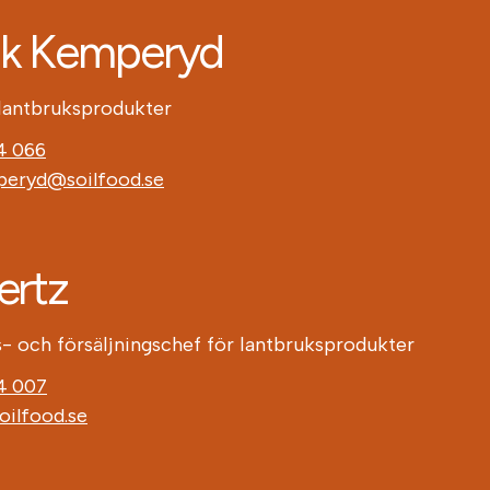
ik Kemperyd
 lantbruksprodukter
4 066
peryd@soilfood.se
ertz
- och försäljningschef för lantbruksprodukter
4 007
oilfood.se