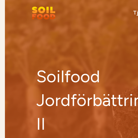
Tj
Rekommenderat
Soilfood
Kontakt
Kalk kalkylator
Jordförbättri
II