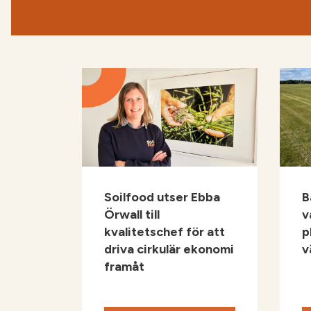
Soilfood utser Ebba
B
Örwall till
v
kvalitetschef för att
p
driva cirkulär ekonomi
v
framåt