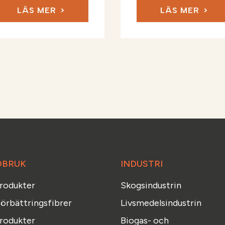
LÄS MER
LÄS MER
DBRUK
INDUSTRI
produkter
Skogsindustrin
örbättringsfibrer
Livsmedelsindustrin
rodukter
Biogas- och