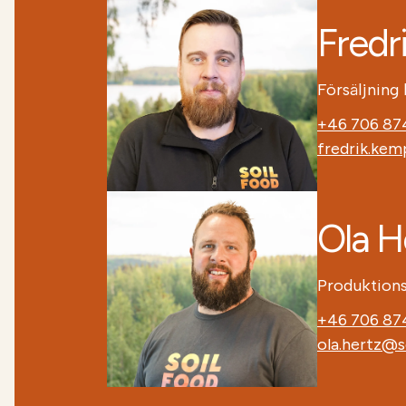
Fredr
Försäljning
+46 706 87
fredrik.kem
Ola H
Produktions
+46 706 87
ola.hertz@s