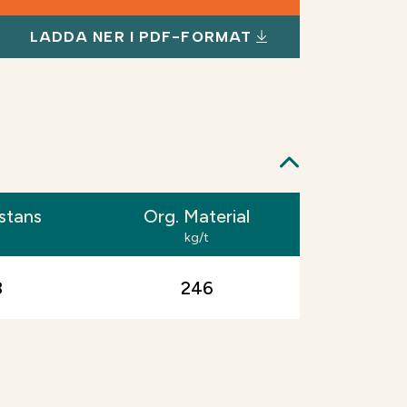
LADDA NER I PDF-FORMAT
stans
Org. Material
kg/t
8
246