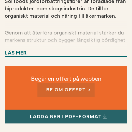
Soilfoods jordförbättringsfibrer är förädlade från
biprodukter inom skogsindustrin. De tillför
organiskt material och näring till åkermarken.
Genom att återföra organiskt material stärker du
markens struktur och bygger långsiktig bördighet
med råvaror som redan finns i kretsloppet.
LÄS MER
För vem?
Jordförbättringsfibrerna passar lantbruk
som vill öka mullhalten och förbättra markens
Begär en offert på webben
näringsstatus. Spridning av jordförbättringsfiber
lämpar sig för alla mineraljordar. På mull- och
BE OM OFFERT
torvjordar ökar den mikrobiella aktiviteten, men
den strukturella effekten är mindre. På kraftigt
kompakterade jordar bör allvarliga
strukturproblem åtgärdas före spridning.
LADDA NER I PDF-FORMAT