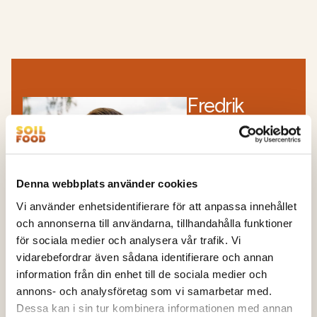
Fredrik
Kemperyd
Försäljning
lantbruksprodukter
Denna webbplats använder cookies
+46 706 874 066
Vi använder enhetsidentifierare för att anpassa innehållet
fredrik.kemperyd@
och annonserna till användarna, tillhandahålla funktioner
soilfood.se
för sociala medier och analysera vår trafik. Vi
Ola Hertz
vidarebefordrar även sådana identifierare och annan
information från din enhet till de sociala medier och
annons- och analysföretag som vi samarbetar med.
Produktions- och
Dessa kan i sin tur kombinera informationen med annan
försäljningschef