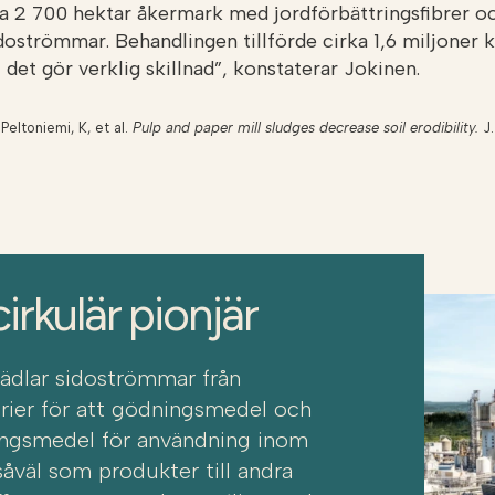
a 2 700 hektar åkermark med jordförbättringsfibrer oc
oströmmar. Behandlingen tillförde cirka 1,6 miljoner k
 det gör verklig skillnad”, konstaterar Jokinen.
Peltoniemi, K, et al.
Pulp and paper mill sludges decrease soil erodibility.
J.
cirkulär pionjär
rädlar sidoströmmar från
rier för att gödningsmedel och
ingsmedel för användning inom
såväl som produkter till andra