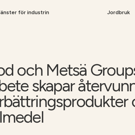
änster för industrin
Jordbruk
Jord
Tjäns
Varfö
ood och Metsä Group
Kont
bete skapar återvun
n
Tjänster för
skogsindustrin
rbättringsprodukter
lmedel