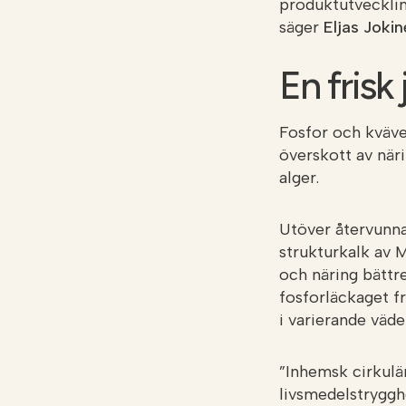
produktutvecklin
säger
Eljas Joki
En frisk
Fosfor och kväve 
överskott av näri
alger.
Utöver återvunna
strukturkalk av 
och näring bättr
fosforläckaget fr
i varierande väde
”Inhemsk cirkulär
livsmedelstryggh