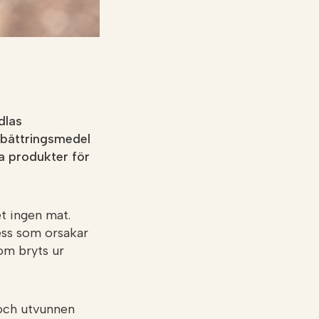
dlas
rbättringsmedel
a produkter för
t ingen mat.
ess som orsakar
om bryts ur
 och utvunnen