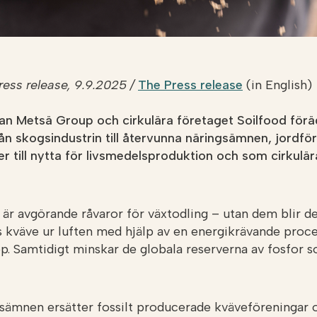
ess release, 9.9.2025 /
The Press release
(in English)
an Metsä Group och cirkulära företaget Soilfood förä
n skogsindustrin till återvunna näringsämnen, jordfö
r till nytta för livsmedelsproduktion och som cirkulär
 är avgörande råvaror för växtodling – utan dem blir de
ns kväve ur luften med hjälp av en energikrävande proc
p. Samtidigt minskar de globala reserverna av fosfor s
sämnen ersätter fossilt producerade kväveföreningar