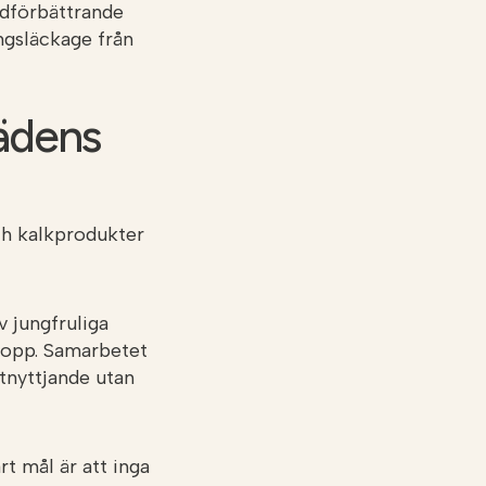
rdförbättrande
ngsläckage från
rädens
ch kalkprodukter
 jungfruliga
slopp. Samarbetet
tnyttjande utan
rt mål är att inga