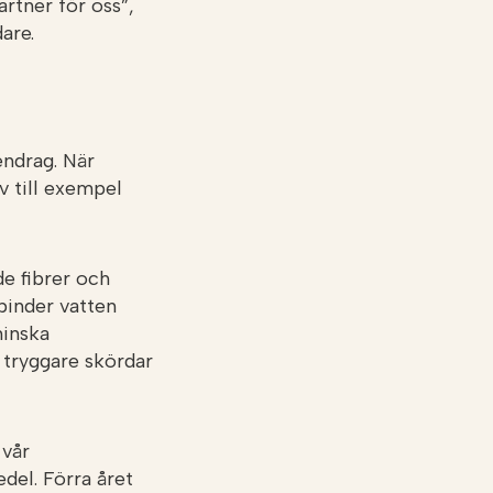
rtner för oss”,
are.
endrag. När
v till exempel
e fibrer och
binder vatten
minska
d tryggare skördar
 vår
del. Förra året