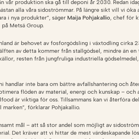
n vår produktion ska gå till deponi år 2030. Redan idag
ästan alla våra sidoströmmar. På längre sikt vill vi ök
ra i nya produkter”, säger
Maija Pohjakallio
, chef för 
i på Metsä Group.
inland är behovet av fosforgödsling i växtodling cirka 
älften av detta kommer från stallgödsel, mindre än en 
ällor, resten från jungfruliga industriella gödselmedel
i handlar inte bara om bättre avfallshantering och åte
ptimera flöden av material, energi och kunskap – och a
food är viktiga för oss. Tillsammans kan vi återföra de
ll marken”, förklarar Pohjakallio.
nsamt mål – att så stor andel som möjligt av sidoströ
rial. Det kräver att vi hittar de mest värdeskapande lös