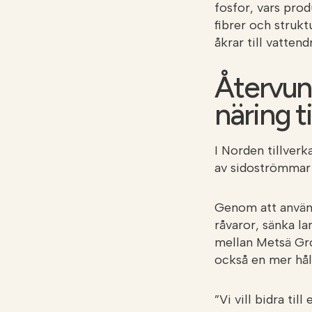
fosfor, vars pro
fibrer och struk
åkrar till vattend
Återvun
näring ti
I Norden tillver
av sidoströmmar 
Genom att använd
råvaror, sänka l
mellan Metsä Gro
också en mer hål
”Vi vill bidra ti