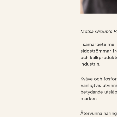
Metsä Group’s Pr
I samarbete mell
sidoströmmar frå
och kalkprodukte
industrin.
Kväve och fosfor
Vanligtvis utvin
betydande utsläp
marken.
Återvunna näring