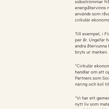
sidoströmmar frå
energiåtervinns n
används som råva
cirkulär ekonom
Till exempel, i F
per år. Ungefär h
andra återvunna k
bryts ur marken.
”Cirkulär ekonom
handlar om att o
Partners som Soil
näring och kol ti
”Vi har ett geme
nytt liv som mate