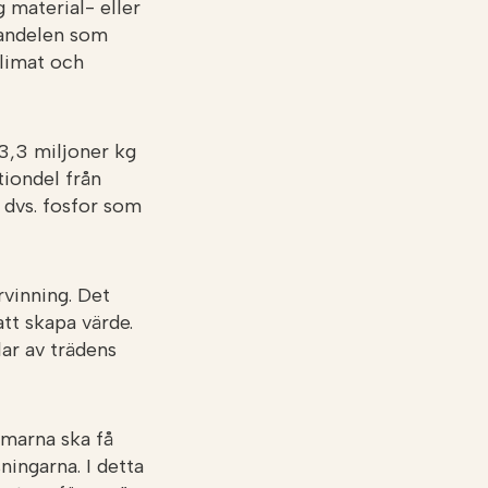
 material- eller
a andelen som
klimat och
23,3 miljoner kg
tiondel från
, dvs. fosfor som
rvinning. Det
tt skapa värde.
lar av trädens
mmarna ska få
ningarna. I detta