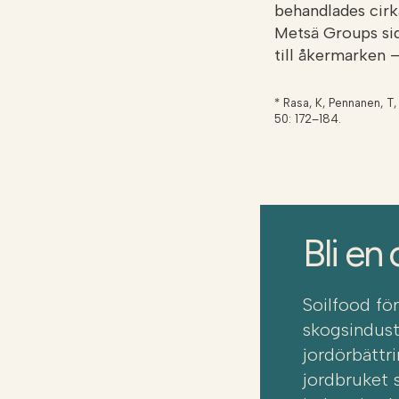
behandlades cirk
Metsä Groups sid
till åkermarken –
* Rasa, K, Pennanen, T, 
50: 172–184.
Bli en 
Soilfood fö
skogsindust
jordörbättr
jordbruket 