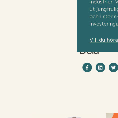
industrier. 
ut jungfrul
och i stor 
investeringa
Vill du hör
Dela
Dela på F
Shar