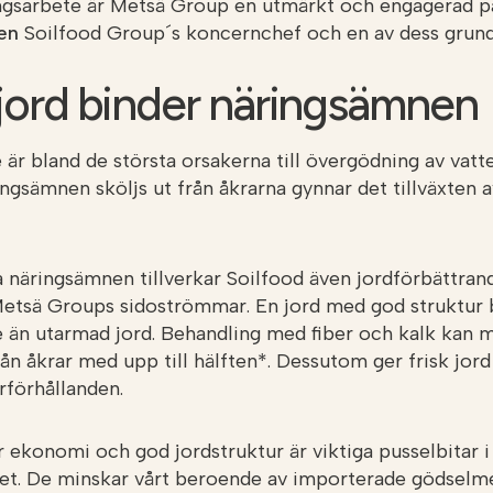
gsarbete är Metsä Group en utmärkt och engagerad pa
nen
Soilfood Group´s koncernchef och en av dess grund
 jord binder näringsämnen
är bland de största orsakerna till övergödning av vatt
ngsämnen sköljs ut från åkrarna gynnar det tillväxten a
 näringsämnen tillverkar Soilfood även jordförbättrand
Metsä Groups sidoströmmar. En jord med god struktur 
e än utarmad jord. Behandling med fiber och kalk kan 
ån åkrar med upp till hälften*. Dessutom ger frisk jor
rförhållanden.
 ekonomi och god jordstruktur är viktiga pusselbitar i
et. De minskar vårt beroende av importerade gödselme