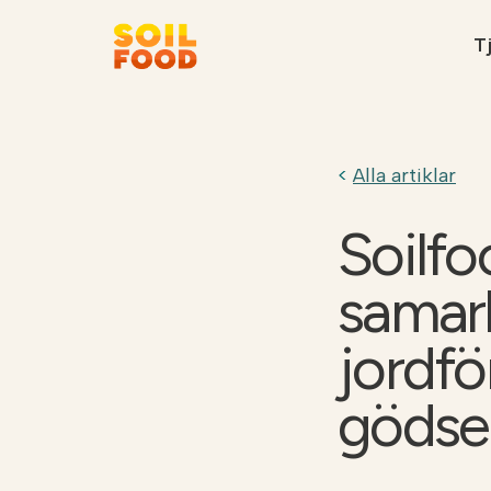
Tj
Rekommenderat
Alla artiklar
Soilf
samar
Kontakt
Kalk kalkylator
jordfö
gödse