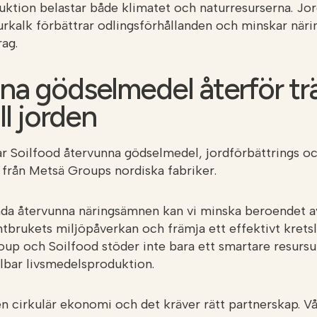
duktion belastar både klimatet och naturresurserna. Jo
turkalk förbättrar odlingsförhållanden och minskar näri
rag.
na gödselmedel återför t
ll jorden
kar Soilfood återvunna gödselmedel, jordförbättrings o
från Metsä Groups nordiska fabriker.
a återvunna näringsämnen kan vi minska beroendet av
antbrukets miljöpåverkan och främja ett effektivt kret
up och Soilfood stöder inte bara ett smartare resursu
lbar livsmedelsproduktion.
ll en cirkulär ekonomi och det kräver rätt partnerskap. Vå