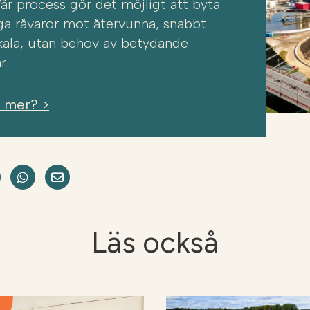
Vår process gör det möjligt att byta
iga råvaror mot återvunna, snabbt
skala, utan behov av betydande
r.
a mer? >
acebook
e on LinkedIn
Dela på Twitter
Dela på WhatsApp
Share on Email
Läs också