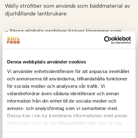
Wälly ströfiber som används som bäddmaterial av
djurhållande lantbrukare.
– Stora globala problem kräver lösningar som
både är konkurrenskraftiga och relativt enkla att
införa. Vi har redan i praktisk handling visat att
förändring är möjlig. Ännu finns i de nordiska
länderna betydande sidoströmmar från bland
Denna webbplats använder cookies
annat gruvdrift som ännu är helt outnyttjade som
Vi använder enhetsidentifierare för att anpassa innehållet
råvara.
och annonserna till användarna, tillhandahålla funktioner
för sociala medier och analysera vår trafik. Vi
vidarebefordrar även sådana identifierare och annan
Utsläppsberäkningen för 2023 har utförts av
information från din enhet till de sociala medier och
Etteplan som är en extern och fristående
annons- och analysföretag som vi samarbetar med.
organisation. Beräkningen baseras på
Dessa kan i sin tur kombinera informationen med annan
produktspecifika livscykelberäkningar.
information som du har tillhandahållit eller som de har
samlat in när du har använt deras tjänster.