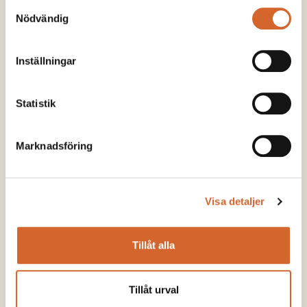
Dela
Samtyckesval
Nödvändig
Dela på Facebook
Share on LinkedIn
Dela på Twitter
Dela på WhatsApp
Share on Email
Inställningar
Läs också
Statistik
Marknadsföring
Visa detaljer
Tillåt alla
Tillåt urval