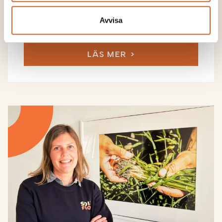
Juha Oksanen utsedd
Avvisa
till Soilfoods styrelse
LÄS MER