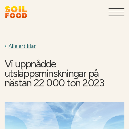
Jordbruk
T
Alla artiklar
Tjänster för industrin
T
Vi uppnådde
Varför Soilfood?
T
utsläppsminskningar på
nästan 22 000 ton 2023
Kontakt
Sök
SV