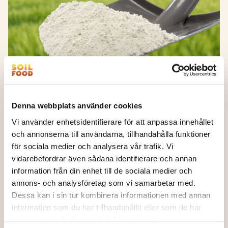
Effektkalk kan spridas på våren före sådd samt
under höst och vinter när marken bär.
Fosforinnehållet ska räknas in i gårdens
fosforbalans.
Soilfood Effektkalk II
Denna webbplats använder cookies
URSPRUNGSLAND:
Sverige
Vi använder enhetsidentifierare för att anpassa innehållet
och annonserna till användarna, tillhandahålla funktioner
När pH-värdet behöver höjas snabbt är Soilfood
för sociala medier och analysera vår trafik. Vi
Effektkalk rätt val.
vidarebefordrar även sådana identifierare och annan
information från din enhet till de sociala medier och
Effektkalk är en finmald och kalciumrik kalk med
annons- och analysföretag som vi samarbetar med.
hög neutralisering…
Dessa kan i sin tur kombinera informationen med annan
information som du har tillhandahållit eller som de har
Till produktsidan >
samlat in när du har använt deras tjänster.