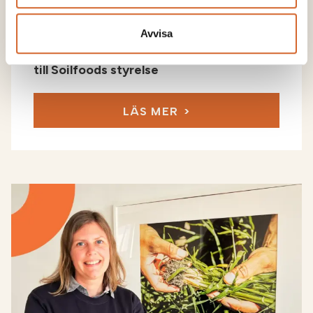
Avvisa
Juha Oksanen utsedd
till Soilfoods styrelse
LÄS MER