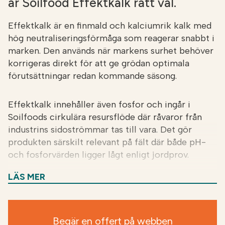
är Soilfood Effektkalk rätt val.
Effektkalk är en finmald och kalciumrik kalk med
hög neutraliseringsförmåga som reagerar snabbt i
marken. Den används när markens surhet behöver
korrigeras direkt för att ge grödan optimala
förutsättningar redan kommande säsong.
Effektkalk innehåller även fosfor och ingår i
Soilfoods cirkulära resursflöde där råvaror från
industrins sidoströmmar tas till vara. Det gör
produkten särskilt relevant på fält där både pH-
och fosforvärden ligger lågt enligt jordprov.
LÄS MER
Till vem
: Effektkalk passar på åkrar där behovet av
åtgärd är tydligt och effekten behöver komma
snabbt – exempelvis inför nästa skörd eller när en
Begär en offert på webben
gröda ställer höga krav på markens reaktionstal.