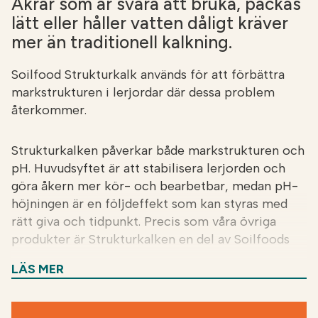
Åkrar som är svåra att bruka, packas
lätt eller håller vatten dåligt kräver
mer än traditionell kalkning.
Soilfood Strukturkalk används för att förbättra
markstrukturen i lerjordar där dessa problem
återkommer.
Strukturkalken påverkar både markstrukturen och
pH. Huvudsyftet är att stabilisera lerjorden och
göra åkern mer kör- och bearbetbar, medan pH-
höjningen är en följdeffekt som kan styras med
rätt giva och tidpunkt. Precis som våra övriga
produkter är Strukturkalken en del av Soilfoods
cirkulära resursflöde, där vi tar till vara på
LÄS MER
industriella biprodukter och återför dem till åkern
som värdefulla jordförbättringsmedel.