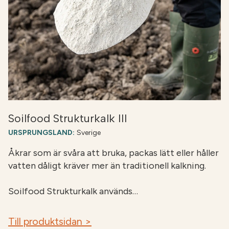
mer än nödvändigt.
Spridning sker vanligtvis under sommar eller höst.
För att förbättringen av markstrukturen ska
fungera i praktiken behöver jorden bearbetas
relativt snart efter spridning och under bra
markförhållanden. Markkartering är ett viktigt
underlag för att anpassa givan, särskilt på fält med
varierande jordart.
Soilfood Strukturkalk III
URSPRUNGSLAND:
Sverige
Åkrar som är svåra att bruka, packas lätt eller håller
vatten dåligt kräver mer än traditionell kalkning.
Soilfood Strukturkalk används…
Till produktsidan >