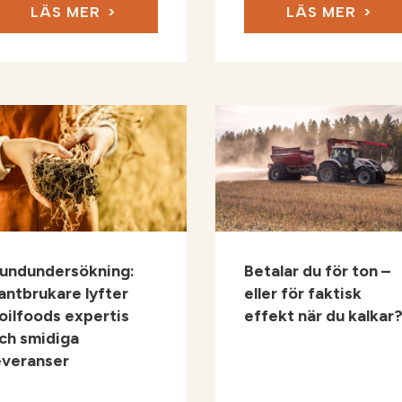
LÄS MER
LÄS MER
undundersökning:
Betalar du för ton –
antbrukare lyfter
eller för faktisk
oilfoods expertis
effekt när du kalkar
ch smidiga
everanser