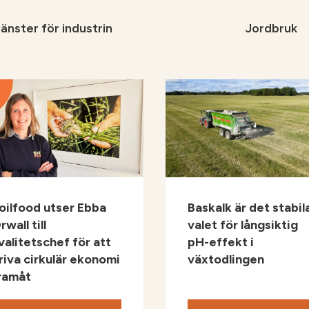
änster för industrin
Jordbruk
Jord
Tjäns
Varfö
Kont
n
Tjänster för
oilfood utser Ebba
Baskalk är det stabil
skogsindustrin
rwall till
valet för långsiktig
valitetschef för att
pH-effekt i
riva cirkulär ekonomi
växtodlingen
ramåt