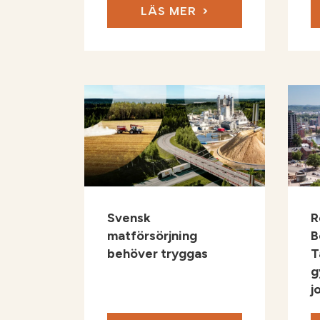
LÄS MER
Svensk
R
matförsörjning
B
behöver tryggas
T
g
j