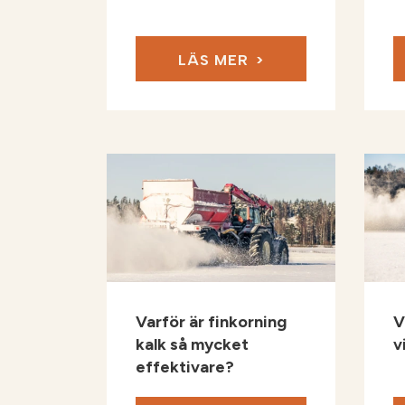
LÄS MER
Varför är finkorning
V
kalk så mycket
v
effektivare?