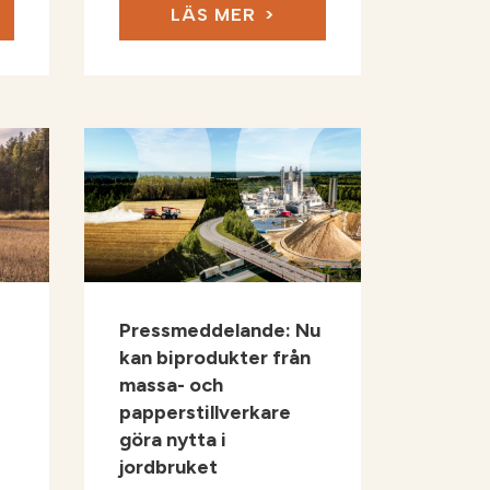
LÄS MER
Pressmeddelande: Nu
kan biprodukter från
?
massa- och
papperstillverkare
göra nytta i
jordbruket