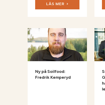
LÄS MER
Ny på Soilfood:
S
Fredrik Kemperyd
G
h
l