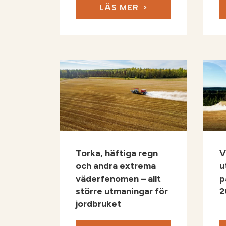
LÄS MER
Torka, häftiga regn
V
och andra extrema
u
väderfenomen – allt
p
större utmaningar för
2
jordbruket