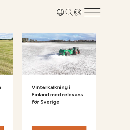
bruk
Toggle D
ter för industrin
Toggle D
r Soilfood?
Toggle D
akt
a
Vinterkalkning i
Finland med relevans
för Sverige