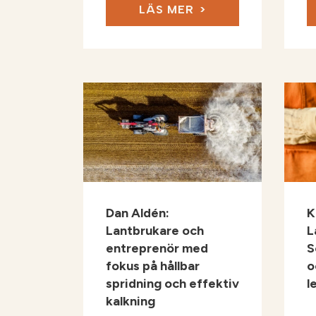
LÄS MER
Dan Aldén:
K
Lantbrukare och
L
entreprenör med
S
fokus på hållbar
o
spridning och effektiv
l
kalkning