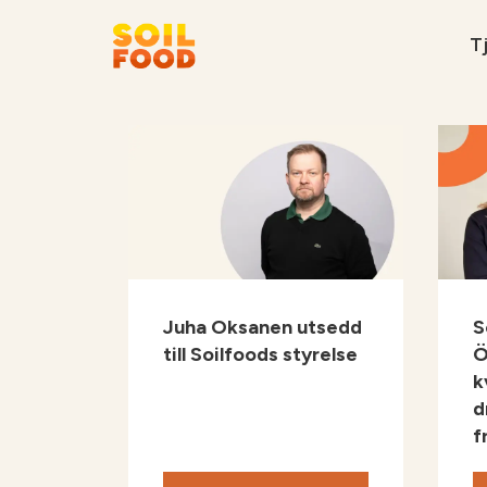
Tj
Rekommenderat
Kontakt
Kalk kalkylator
Juha Oksanen utsedd
S
till Soilfoods styrelse
Ö
k
d
f