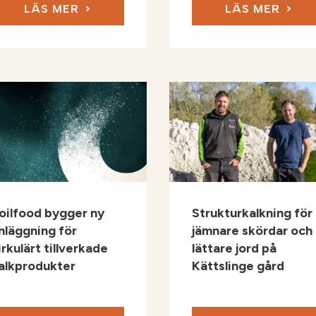
LÄS MER
LÄS MER
oilfood bygger ny
Strukturkalkning för
nläggning för
jämnare skördar och
irkulärt tillverkade
lättare jord på
alkprodukter
Kättslinge gård