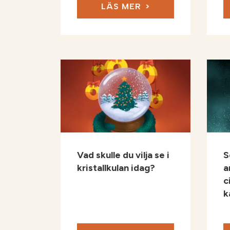
LÄS MER
Vad skulle du vilja se i
S
kristallkulan idag?
a
c
k