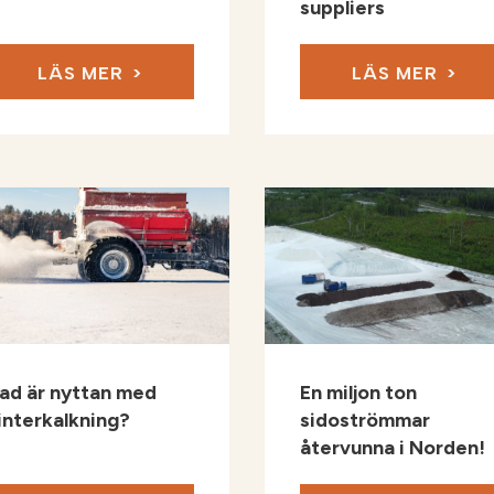
suppliers
LÄS MER
LÄS MER
ad är nyttan med
En miljon ton
interkalkning?
sidoströmmar
återvunna i Norden!