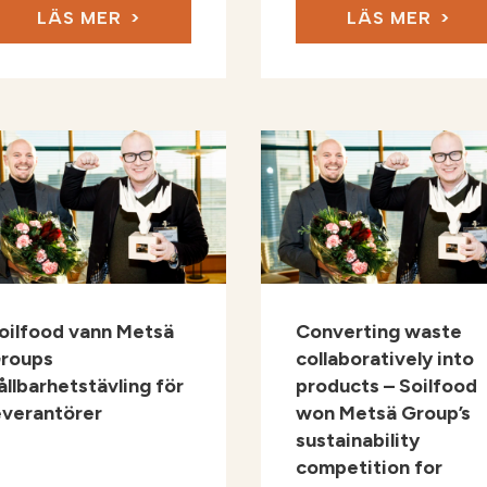
LÄS MER
LÄS MER
oilfood vann Metsä
Converting waste
roups
collaboratively into
ållbarhetstävling för
products – Soilfood
everantörer
won Metsä Group’s
sustainability
competition for