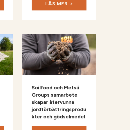
LÄS MER
Soilfood och Metsä
Groups samarbete
skapar återvunna
jordförbättringsprodu
kter och gödselmedel