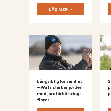
LÄS MER
Långsiktig lönsamhet
S
– Watz stärker jorden
p
med jordförbättrings­­­­­
p
fibrer