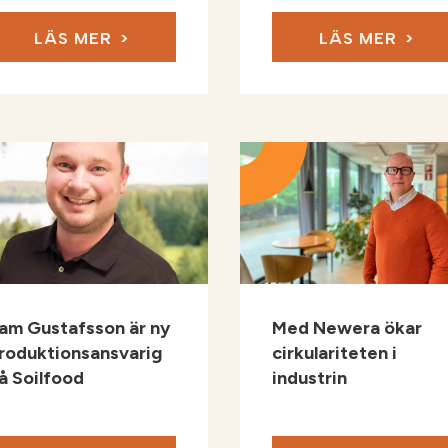
LÄS MER
LÄS MER
am Gustafsson är ny
Med Newera ökar
roduktionsansvarig
cirkulariteten i
å Soilfood
industrin