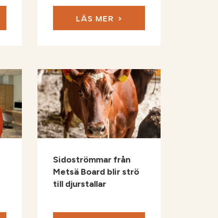
LÄS MER
Sidoströmmar från
Metsä Board blir strö
till djurstallar