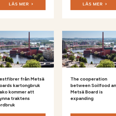
LÄS MER
LÄS MER
estfibrer från Metsä
The cooperation
oards kartongbruk
between Soilfood a
ako kommer att
Metsä Board is
ynna traktens
expanding
ordbruk