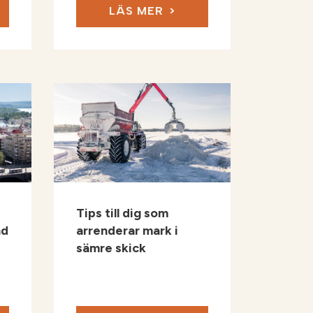
LÄS MER
Tips till dig som
nd
arrenderar mark i
sämre skick