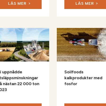
LÄS MER
LÄS MER
i uppnådde
Soilfoods
tsläppsminskningar
kalkprodukter med
å nästan 22 000 ton
fosfor
023