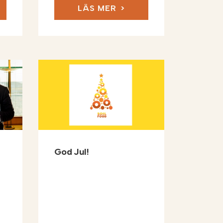
LÄS MER
God Jul!